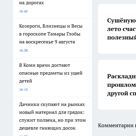
на дорогах
16:45
Сушёную 
Козероги, Близнецы и Весы
лето счас
в гороскопе Тамары Глобы
полезный
на воскресенье 9 августа
16:30
В Коми врачи достают
опасные предметы из ушей
Раскладн
детей
прошлом:
16:15
другой с
Дачники скупают на рынках
новый материал для грядок:
служит полвека, но при этом
Комментарии н
дешевле гниющих досок