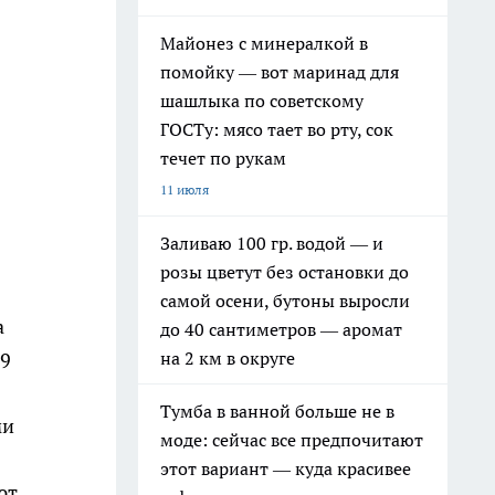
Майонез с минералкой в
помойку — вот маринад для
шашлыка по советскому
ГОСТу: мясо тает во рту, сок
течет по рукам
11 июля
Заливаю 100 гр. водой — и
розы цветут без остановки до
самой осени, бутоны выросли
а
до 40 сантиметров — аромат
на 2 км в округе
49
Тумба в ванной больше не в
ми
моде: сейчас все предпочитают
этот вариант — куда красивее
ют