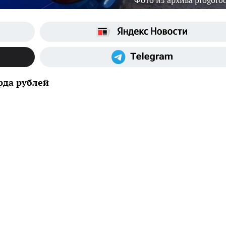
Фото из архива progoro
рда рублей