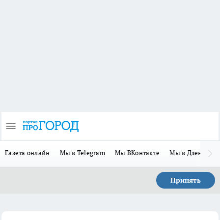
Газета онлайн
Мы в Telegram
Мы ВКонтакте
Мы в Дзене
П
Принять