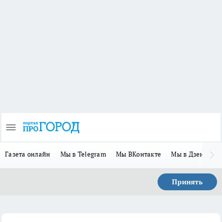
Газета онлайн
Мы в Telegram
Мы ВКонтакте
Мы в Дзене
П
Принять