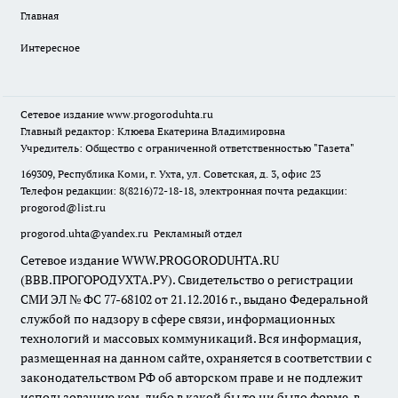
Главная
Интересное
Сетевое издание
www.progoroduhta.ru
Главный редактор: Клюева Екатерина Владимировна
Учредитель: Общество с ограниченной ответственностью "Газета"
169309, Республика Коми, г. Ухта, ул. Советская, д. 3, офис 23
Телефон редакции: 8(8216)72-18-18, электронная почта редакции:
progorod@list.ru
progorod.uhta@yandex.ru
Рекламный отдел
Сетевое издание WWW.PROGORODUHTA.RU
(ВВВ.ПРОГОРОДУХТА.РУ). Свидетельство о регистрации
СМИ ЭЛ № ФС 77-68102 от 21.12.2016 г., выдано Федеральной
службой по надзору в сфере связи, информационных
технологий и массовых коммуникаций. Вся информация,
размещенная на данном сайте, охраняется в соответствии с
законодательством РФ об авторском праве и не подлежит
использованию кем-либо в какой бы то ни было форме, в