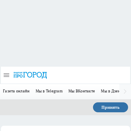
Газета онлайн
Мы в Telegram
Мы ВКонтакте
Мы в Дзене
П
Принять