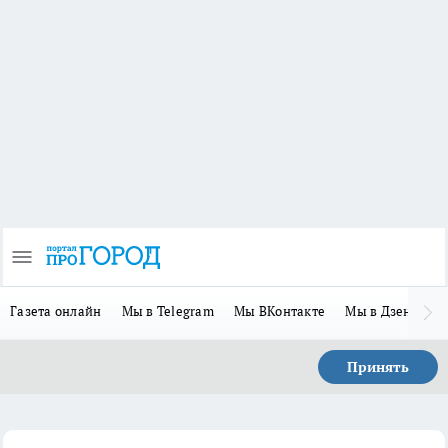
Газета онлайн
Мы в Telegram
Мы ВКонтакте
Мы в Дзене
П
Принять