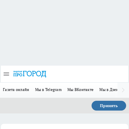
Газета онлайн
Мы в Telegram
Мы ВКонтакте
Мы в Дзене
П
Принять