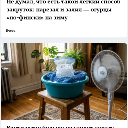
Не думал, что есть такой легкий способ
закруток: нарезал и залил — огурцы
«по-фински» на зиму
Вчера
Вентилятор больше не гоняет духоту