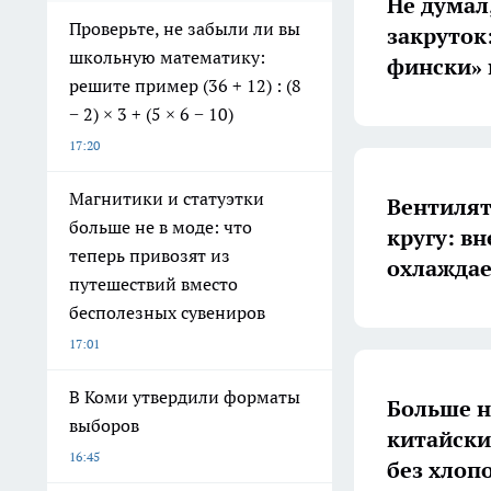
Не думал,
Проверьте, не забыли ли вы
закруток
школьную математику:
фински» 
решите пример (36 + 12) : (8
− 2) × 3 + (5 × 6 − 10)
17:20
Магнитики и статуэтки
Вентилят
больше не в моде: что
кругу: в
теперь привозят из
охлаждае
путешествий вместо
бесполезных сувениров
17:01
В Коми утвердили форматы
Больше н
выборов
китайски
16:45
без хлоп