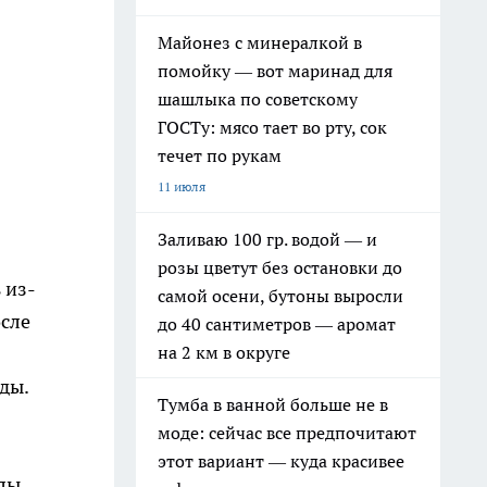
Майонез с минералкой в
помойку — вот маринад для
шашлыка по советскому
ГОСТу: мясо тает во рту, сок
течет по рукам
11 июля
Заливаю 100 гр. водой — и
розы цветут без остановки до
 из-
самой осени, бутоны выросли
осле
до 40 сантиметров — аромат
на 2 км в округе
ды.
Тумба в ванной больше не в
моде: сейчас все предпочитают
этот вариант — куда красивее
илы