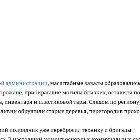
ой администрации
, масштабные завалы образовались
горожане, прибиравшие могилы близких, оставили п
, инвентаря и пластиковой тары. Следом по региону
 ливни обрушили старые деревья, перегородив прохо
рий подрядчик уже перебросил технику и бригады
тки. В настоящий момент основные коммунальные с