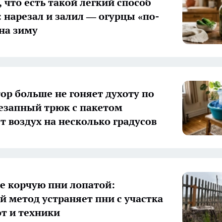
 что есть такой легкий способ
: нарезал и залил — огурцы «по-
на зиму
ор больше не гоняет духоту по
незапный трюк с пакетом
т воздух на несколько градусов
е корчую пни лопатой:
й метод устраняет пни с участка
от и техники