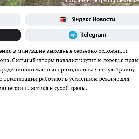
Фото администрации Сыктывк
ения в минувшие выходные серьезно осложнили
иона. Сильный шторм повалил крупные деревья прям
 традиционно массово приходили на Святую Троицу.
е организации работают в усиленном режиме для
ившегося пластика и сухой травы.