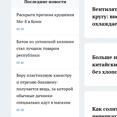
Последние новости
Вентилят
Раскрыта причина крушения
кругу: в
Ми-8 в Коми
охлаждае
04:30
Батон из ухтинской колонии
стал лучшим товаром
республики
Больше н
03:45
китайски
без хлоп
Беру пластиковую канистру
и отрезаю боковину:
получается вещь, за которой
обычные дачники
специально идут в магазин
Как солит
03:30
печенках