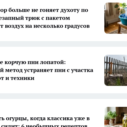
ор больше не гоняет духоту по
незапный трюк с пакетом
т воздух на несколько градусов
е корчую пни лопатой:
й метод устраняет пни с участка
от и техники
ь огурцы, когда классика уже в
 сидит: 6 необычных рецептов