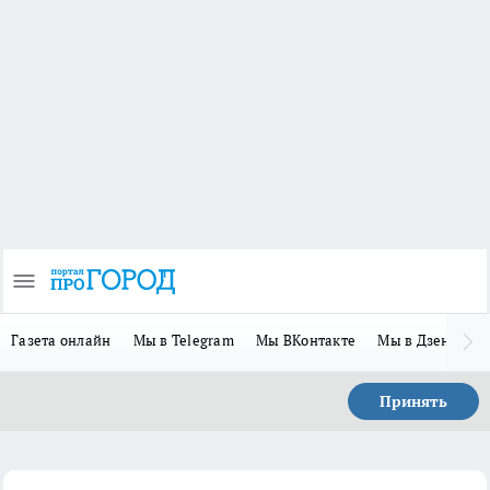
Газета онлайн
Мы в Telegram
Мы ВКонтакте
Мы в Дзене
П
Принять