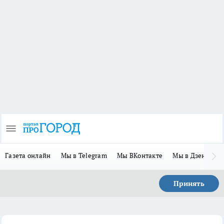
Газета онлайн
Мы в Telegram
Мы ВКонтакте
Мы в Дзене
П
Принять