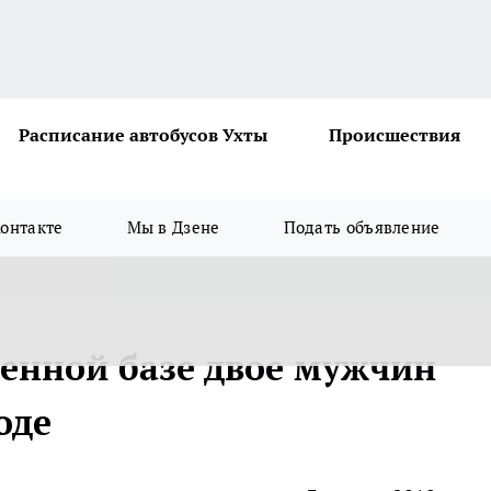
Расписание автобусов Ухты
Происшествия
онтакте
Мы в Дзене
Подать объявление
енной базе двое мужчин
оде