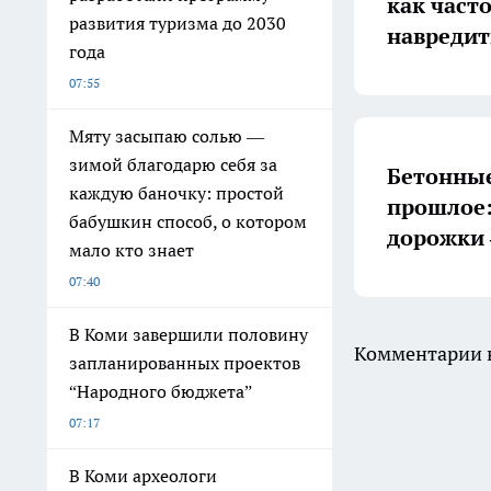
как част
развития туризма до 2030
навредит
года
07:55
Мяту засыпаю солью —
зимой благодарю себя за
Бетонные
каждую баночку: простой
прошлое:
бабушкин способ, о котором
дорожки 
мало кто знает
07:40
В Коми завершили половину
Комментарии н
запланированных проектов
“Народного бюджета”
07:17
В Коми археологи