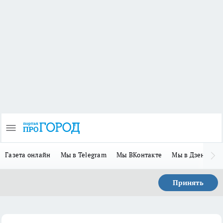
Газета онлайн
Мы в Telegram
Мы ВКонтакте
Мы в Дзене
П
Принять