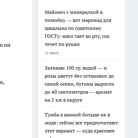
Майонез с минералкой в
помойку — вот маринад для
шашлыка по советскому
ГОСТу: мясо тает во рту, сок
течет по рукам
о он
11 июля
Заливаю 100 гр. водой — и
розы цветут без остановки до
а,
самой осени, бутоны выросли
до 40 сантиметров — аромат
на 2 км в округе
Тумба в ванной больше не в
моде: сейчас все предпочитают
этот вариант — куда красивее