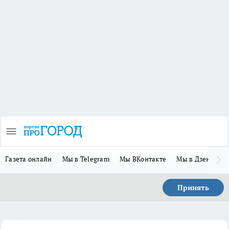
Газета онлайн
Мы в Telegram
Мы ВКонтакте
Мы в Дзене
П
Принять