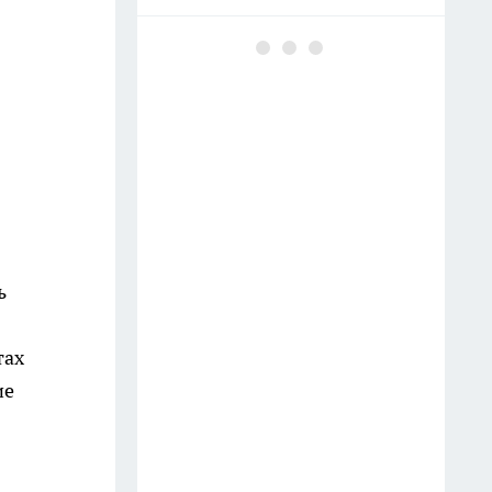
Майонез с минералкой в
помойку — вот маринад для
шашлыка по советскому
ГОСТу: мясо тает во рту, сок
течет по рукам
11 июля
Заливаю 100 гр. водой — и
розы цветут без остановки до
ь
самой осени, бутоны выросли
до 40 сантиметров — аромат
на 2 км в округе
тах
ие
Тумба в ванной больше не в
моде: сейчас все предпочитают
этот вариант — куда красивее