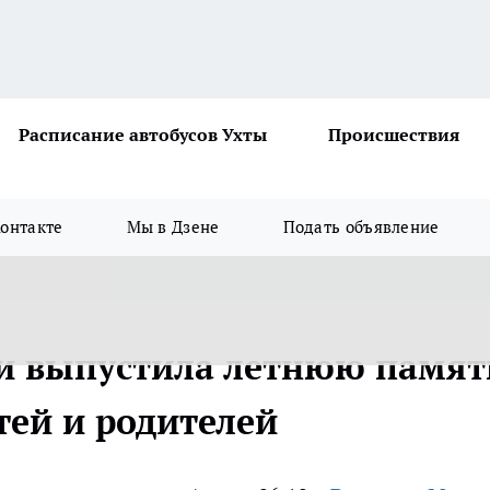
Расписание автобусов Ухты
Происшествия
онтакте
Мы в Дзене
Подать объявление
и выпустила летнюю памят
тей и родителей