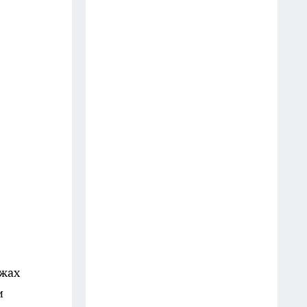
и функциональнее
10 июля
Посадите их рядом — и
выгребная яма рассосётся сама:
деревья, которые работают
лучше любой откачки
20 июля
Шторка в ванной уже прошлый
век: в Европе придумали новое
решение — более удобное и
красивое
Смешиваю 2 продукта — и
поливаю муравейник: колония
яжах
уходит сама — есть на каждой
и
кухне