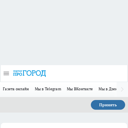
Газета онлайн
Мы в Telegram
Мы ВКонтакте
Мы в Дзене
П
Принять