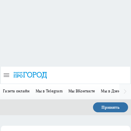
Газета онлайн
Мы в Telegram
Мы ВКонтакте
Мы в Дзене
П
Принять