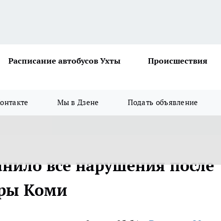
Расписание автобусов Ухты
Происшествия
онтакте
Мы в Дзене
Подать объявление
анило все нарушения после
уры Коми